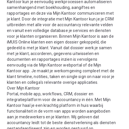
Kantoor kun je eenvoudig werkprocessen automatiseren
samenhangend met boekhouding, aangiftes en
rapportages en deze via Mijn Kantoor communiceren met
je klant. Door de integratie met Mijn Kantoor kun je je CRM
uitbreiden met alle voor de accountancy relevante velden
en vanuit een volledige database je services en diensten
voor je klanten organiseren. Binnen Mijn Kantoor is aan de
iMUIS Online klanten een eigen dossier gekoppeld, die
gedeeld is met je klant. Vanuit dat dossier werk je samen
met je klant, accorderen, gegevens uitwisselen en
documenten en rapportages inzien is vervolgens
eenvoudig via de Mijn Kantoor webportal of de Mijn
Kantoor app. Je maakt je werkomgeving compleet met de
klant timeline, notities, taken en single sign on naar voor je
klanten en collega’s relevante overige applicaties.
Over Mijn Kantoor
Portal, mobile app, workflows, CRM, dossier en
integratieplatform voor de accountancy in één. Met Mijn
Kantoor haal je een krachtig platform in huis waarbij
functionaliteit in de vorm van apps worden aangeboden
aan je medewerkers en je klanten. Wij geloven dat
accountancy leidt tot de beste dienstverlening als diensten
gestandaardiseerd zijn en worden gestuurd op