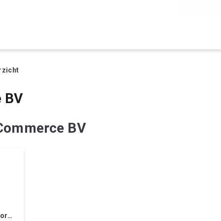
rzicht
 BV
 Commerce BV
oor