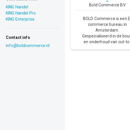
-
Bold Commerce
Bold Commerce BV
KING Handel
KING Handel Pro
BOLD Commerce is een E
KING Enterprise
commerce bureau in
Amsterdam.
Gespecialiseerd in de bo
Contact info
en onderhoud van cut-to
info@boldcommerce.nl
the-bone webshops op
basis van het open sourc
platform Magento. BOL
doet alléén maar Magent
maar wel in al haar
facetten. De expertise lig
in het realiseren van
oplossingen voor technis
uitdagende vraagstukken
Serieuze webshops vrag
om een serieuze aanpak
Dat is waar wij om de ho
komen kijken. Verwacht
geen standaard oplossin
van BOLD, verwacht wel h