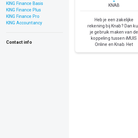
-
KING Finance Basis
KNAB
KING Finance Plus
KING Finance Pro
Heb je een zakelijke
KING Accountancy
rekening bij Knab? Dan k
je gebruik maken van d
koppeling tussen iMUIS
Contact info
Online en Knab. Het
geavanceerde
herkenningssysteem zor
ervoor dat de
dagafschriftregels direc
verwerkt zijn in je iMUIS
Online administratie.
Hierdoor hoef je
bankmutaties niet meer
over te typen en
dagafschriften handmat
in te lezen. De
boekhoudkoppeling kos
€1,50 per maand in
combinatie met iMUIS
Online Bankieren voor