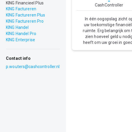
-
KING Financieel Plus
CashController
KING Factureren
KING Factureren Plus
In één oogopslag zicht o
KING Factureren Pro
uw toekomstige financië
KING Handel
ruimte. Erg belangrijk om 
KING Handel Pro
zien hoeveel geld u nodi
KING Enterprise
heeft om uw groei in goe
banen te leiden en uw
cashflow hiervoor in te
Contact info
zetten. Drilldown tot op
factuur-niveau Geen
p.wouters@cashcontroller.nl
tijdrovende controles, ma
heldere analyses met éé
klik op de grafiek naar
leesbare rapportages.
Zodoende heeft u de
zekerheid dat de
uitkomsten kloppen en ku
u nog beter bijsturen op
basis van de meest actue
gegevens. Uitgebreide
simulaties Wat is het effe