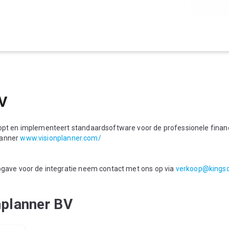
BV
oopt en implementeert standaardsoftware voor de professionele financ
lanner
www.visionplanner.com/
opgave voor de integratie neem contact met ons op via
verkoop@kingso
nplanner BV