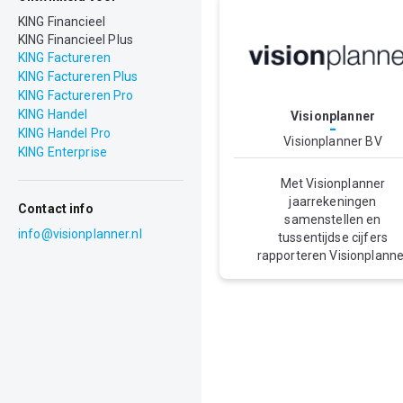
KING Financieel
KING Financieel Plus
KING Factureren
KING Factureren Plus
KING Factureren Pro
KING Handel
Visionplanner
-
KING Handel Pro
Visionplanner BV
KING Enterprise
Met Visionplanner
jaarrekeningen
Contact info
samenstellen en
info@visionplanner.nl
tussentijdse cijfers
rapporteren Visionplanne
ontwikkelt sinds 1996
financiële
rapportagesoftware. Ze
zijn begonnen met
software voor het make
van een business- en
ondernemingsplan.
Inmiddels is de softwar