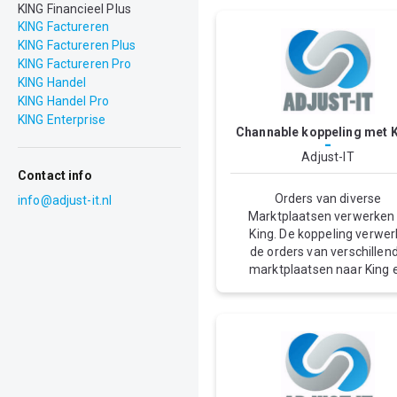
KING Financieel Plus
KING Factureren
KING Factureren Plus
KING Factureren Pro
KING Handel
KING Handel Pro
KING Enterprise
Channable koppeling met 
-
Adjust-IT
Contact info
Orders van diverse
info@adjust-it.nl
Marktplaatsen verwerken 
King. De koppeling verwer
de orders van verschillen
marktplaatsen naar King 
zodra de order is gelever
wordt de orderstatus
doorgegeven. Via
Channable zijn de volgen
marktplaatsen te koppel
met King: Amazon, Beslis
Bol.com, Cdiscount, eBay