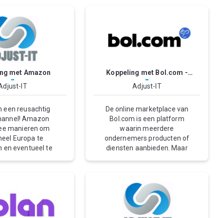
ing met Amazon
Koppeling met Bol.com -
-
-
Adjust-IT
Adjust-IT
Adjust-IT
 een reusachtig
De online marketplace van
channel! Amazon
Bol.com is een platform
wee manieren om
waarin meerdere
heel Europa te
ondernemers producten of
 en eventueel te
diensten aanbieden. Maar
n. Je kan ervoor
hoe zorg je er nu voor dat
elf uw producten
bestellingen automatisch
w eigen magazijn
worden verwerkt als order
 versturen naar uw
in je KING ERP-pakket? Dit
 je maakt gebruik
kan eenvoudig door de
ogistieke service
Bol.com koppeling te
on (fulfilment by
activeren welke is