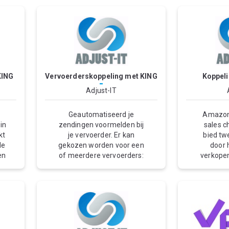
KING
Vervoerderskoppeling met KING
Koppel
-
Adjust-IT
Geautomatiseerd je
Amazon
in
zendingen voormelden bij
sales 
kt
je vervoerder. Er kan
bied t
de
gekozen worden voor een
door 
en
of meerdere vervoerders:
verkopen
d
DHL DPD DutchNed GLS
levere
Myparcel Packs PostNL
kiezen z
SMARTCONTRACTS
vanuit u
de
TransMission CSV naar FTP
direct te
en
( WOEI / Tielbeke) Zodra na
klant of
t,
het verzamelen van de
van de l
,
order de pakbon wordt
van Amaz