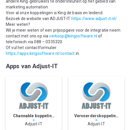
andere King-gebruikers te ondersteunen op het gebied van
marketing automation.
Voor al onze koppelingen is King de basis en leidend.
Bezoek de website van ADJUST-IT
https://www.adjust-it.nl/
Meer weten?
Wil je meer weten of een prijsopgave voor de integratie neem
contact met ons op via
verkoop@kingsoftware.nl
of
telefonisch via 088 – 0335320.
Of vul het contactformulier
https://apps.kingsoftware.nl/contact
in.
Apps van Adjust-IT
Channable koppeling
Vervoerderskoppeling
-
-
met KING
met KING
Adjust-IT
Adjust-IT