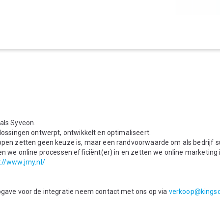
als Syveon.
plossingen ontwerpt, ontwikkelt en optimaliseert.
appen zetten geen keuze is, maar een randvoorwaarde om als bedrijf s
ten we online processen efficiënt(er) in en zetten we online marketing 
://www.jrny.nl/
opgave voor de integratie neem contact met ons op via
verkoop@kingso