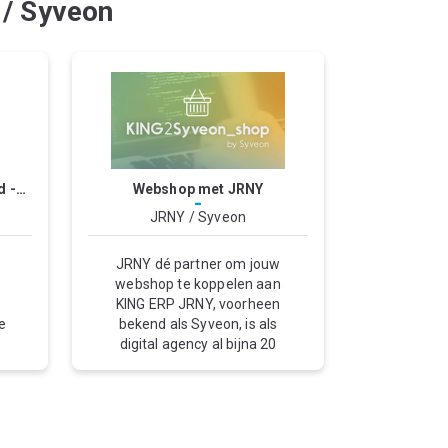
/ Syveon
d -
Webshop met JRNY
-
JRNY / Syveon
JRNY dé partner om jouw
webshop te koppelen aan
KING ERP JRNY, voorheen
e
bekend als Syveon, is als
digital agency al bijna 20
op
jaar actief in het
ontwerpen, ontwikkelen en
r
optimaliseren van online
G
oplossingen. JRNY
ontwerpt weboplossingen,