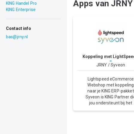
Apps van JRNY 
KING Handel Pro
KING Enterprise
Contact info
bas@jrny.nl
Koppeling met LightSpee
-
door JRNY
JRNY / Syveon
Lightspeed eCommerce
Webshop met koppeling
naar je KING ERP-pakket
Syveon is KING Partner di
jou ondersteunt bij het
opzetten van een websh
tot het leveren van een
complete koppeling naa
hét ERP-pakket van KIN
Software. Verkoop jij je